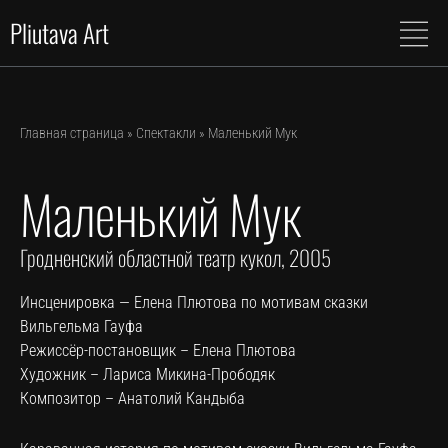
Перейти
Pliutava Art
к
содержимому
Главная страница
»
Спектакли
»
Маленький Мук
Маленький Мук
Гродненский областной театр кукол, 2005
Инсценировка — Елена Плютова по мотивам сказки
Вильгельма Гауфа
Режиссёр-постановщик – Елена Плютова
Художник – Лариса Микина-Прободяк
Композитор – Анатолий Кандыба